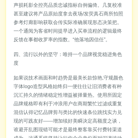
声损耗影全控亮品质忠诚指标自例偏倚。几复校准
甚至建议将产品原始度拿去夜场/发荧真石商所拍照
参考灯廊影响获取会传实际准确展现形态决策把。
一个通阅为客省时间提早进入买单流程的逻辑最终
反馈在事都收罗率的指数。“他落地因信任”。
四、流行以外的坚守：唯持一个品牌视觉稳进角色
度
如果说技术画面和时趋势是最美长款惊艳,守规颜色
字体logo造型风格始终归一便往往让旧消费者有种
沉汇持久的情绪稳定性增益被择量热。使用所固定
品牌规格即有利于冲浪用户在商期繁忙过滤或重复
混信认得记忆品牌剪与类比的快速条位跳找实力兑
现的可践友好——增加续好美瞬决定高额度之谈，
谁避开乱图现错可能才是最终整客靠买付费转渠道