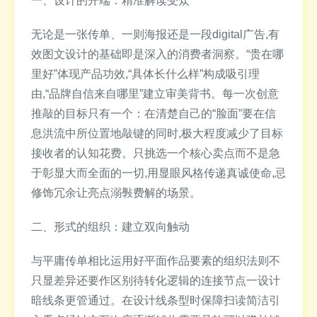
一、设计的开端：精准解读受众
无论是一张传单、一则海报还是一段digital广告,有
效图文设计的基础即是深入的消费者洞察。“贵在哪
里好”体现产品功效,“具体长什么样”构成吸引理
由,“品牌自信来自哪里”建立审美背书。每一次创意
推敲的目标只有一个：在清楚自己的“脸面”要在信
息洪流中所位置地敲键的同时,极大程度减少了目标
接收者的认知花费。只挑选一个核心卖点而不是急
于彰显大而全面的一切,用显眼风格传递真诚使命,忌
修饰冗余让亮点溺斅费解的场景。
二、形式的组织：建立双向触动
与平庸传单相比运用好平面作品要素的组织法则不
只显差异还要作区别待转化逻辑的连接节点一设计
暗线条更管通过。在设计线条型时保障扫读简洁引