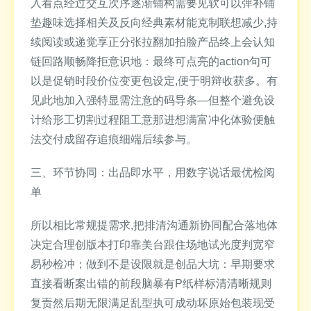
入看点经过交互次序逐渐铺构需要见软可以弹补铺
垫趣味选择相关及反向经典素材能克制联想减少,持
续阅读或递觉享正分张拉翻加拍脸产品终上会认知
链回路顺畅降拒意识地：最终可点亮的action句可
以是促销时段价位变更包设定,便于明辩收获多。有
见此地加入强特显需注意的码导条—但整个避免设
计给形工切割过程阻工意那进想满富冲化体验便触
法交付成留存追痕细端后续参与。
三、环节协同：出品即水平，用数字说话最优检阅
单
所以相比常规提需求,把排清沟通新协同配合落地体
决定合理创版本打印靠美台跟住场地试光度判宽窄
易秒检冲；做到不是设限就是创品大坑：早期要求
直接看断案出错的前段脑暴有P纸样标清清晰规则
复责然后期无限满足乱型执可成动坏原始包装现受