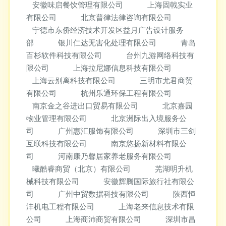
安徽味启餐饮管理有限公司
上海固戟实业
有限公司
北京普律法律咨询有限公司
宁德市东侨经济技术开发区益月广告设计服务
部
银川仁达无害化处理有限公司
青岛
百杉软件科技有限公司
台州九游网络科技有
限公司
上海拉尼娜信息科技有限公司
上海云别离科技有限公司
三明市尤君商贸
有限公司
杭州乐通环保工程有限公司
南京金之谷进出口贸易有限公司
北京嘉园
物业管理有限公司
北京洲际出入境服务公
司
广州惠汇服饰有限公司
深圳市三剑
互联科技有限公司
南京悠扬新材料有限公
司
河南康乃馨居家养老服务有限公司
曦酷睿商贸（北京）有限公司
芜湖明升机
械科技有限公司
安徽辉腾国际旅行社有限公
司
广州中贸数据科技有限公司
陕西恒
沣机电工程有限公司
上海老来信息技术有限
公司
上海商沛商贸有限公司
深圳市昌