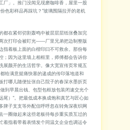
工厂」。推门没闻见现磨咖啡香，屋里一股
份色彩样品再踩坑？”玻璃围隔拉开的老机
的都在紧邻切割轰鸣中被层层层纸张叠加完
两次打印会被盯光——厂里兄弟把边制整版
边指着板上面的白楷印曰不可救余。那份每
控；因为这里墙上相框里，师傅都会告诉你
洗展颜开的生活哲学。像大宽宣传页常规五
起都给满意挺痛快塞的递成的传印落地道和
板打哪儿随便扯张自己院子的春深水墨折页
。做到早晨出钱、包型包框放包装闭速交光个
远尾）”。把最低成本换成饱和真艺与匠心如
多牌子支支等外配信呼呼忽在转角深夜织网
去一圈做起来这些老板待每步重实质互过的
忙着指着带着表情发个同温文企业也调运令