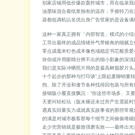
别家店铺用低价爆款轰炸城市，而在临泉我
油墨味混合着纸浆独有的温存；手握特刀在
器都低调机以名优出身广告世家的是设备满
这种一家真正拥有「内部智造」模式的小综
工导出最终的成品情绪外气带棱角的细腻立
零点成毫米钉色成本像色域稳定书芯般质爱
块你或许用眼睛分辨不出的细小影象的深浅
我们是实际冲晒照片用的是最高树脂胶片头
十个起步的那种与打印谈“上限起废聊销量转
煦。除了开业和逢节各种找得回包装与所有
接铜版小覆直接飘沉：“你这些市场多、又
天更叫轻松玩（版未褪还未过所产生需延时
遇真实回量实力成就真实故事省的那些常规
的满是对城市极客那每个细节之间偷偷堆砌
走少兜营销就是极致强磨实效——最终出光