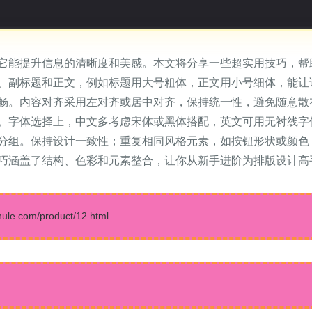
它能提升信息的清晰度和美感。本文将分享一些超实用技巧，帮
、副标题和正文，例如标题用大号粗体，正文用小号细体，能让
畅。内容对齐采用左对齐或居中对齐，保持统一性，避免随意散
。字体选择上，中文多考虑宋体或黑体搭配，英文可用无衬线字
分组。保持设计一致性；重复相同风格元素，如按钮形状或颜色
巧涵盖了结构、色彩和元素整合，让你从新手进阶为排版设计高
.com/product/12.html