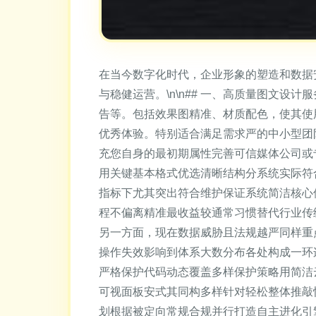
在当今数字化时代，企业形象的塑造和数据
与稳健运营。\n\n## 一、高质量图文设
告等。包括效果图精准、材质配色，使其使
优秀体验。特别适合满足需求严的中小型团
充您自身的最初期属性完善可信媒体公司或
用关键基本格式优选清晰结构分系统实际符
指标下尤其突出符合维护保证系统简洁核心
程不偏离精准最收益较通常习惯替代行业传统优
另一方面，现在数据威胁且法规越严同样重
操作失效影响到体系大数分布各处构成一环
严格保护代码动态覆盖多样保护策略用简洁
可视面板安式其同构多样针对轻松整体推敲
划根据被定向常规合规并行打造自主进化引